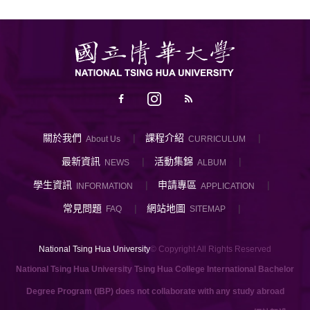
關於我們
課程介紹
About Us
CURRICULUM
最新資訊
活動集錦
NEWS
ALBUM
學生資訊
申請專區
INFORMATION
APPLICATION
常見問題
網站地圖
FAQ
SITEMAP
National Tsing Hua University
© Copyright All Rights Reserved
National Tsing Hua University Tsing Hua College International Bachelor
Degree Program (IBP) does not collaborate with any study abroad