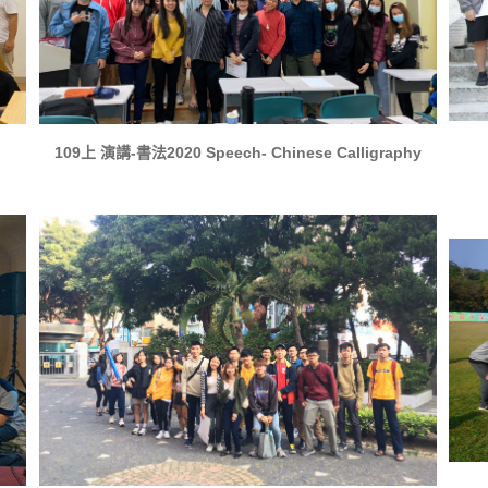
109上 演講-書法2020 Speech- Chinese Calligraphy