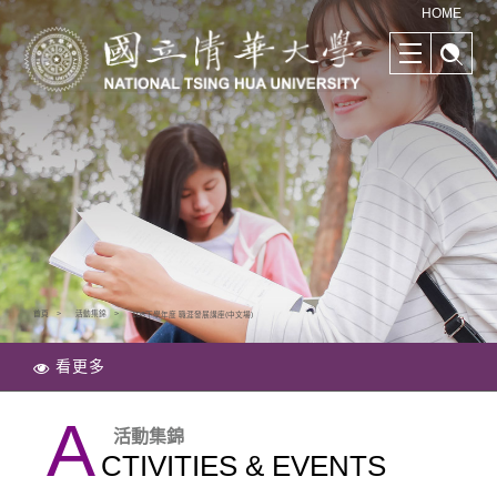
清華學院國際學士班｜多樣化的學習路徑｜幫助培養國際競爭力
HOME
首頁
活動集錦
108下學年度 職涯發展講座(中文場)
看更多
A
活動集錦
CTIVITIES & EVENTS