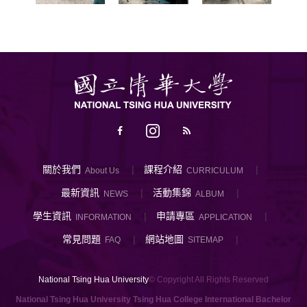
關於我們
課程介紹
About Us
CURRICULUM
最新資訊
活動集錦
NEWS
ALBUM
學生資訊
申請專區
INFORMATION
APPLICATION
常見問題
網站地圖
FAQ
SITEMAP
National Tsing Hua University
© Copyright All Rights Reserved
National Tsing Hua University Tsing Hua College International Bachelor