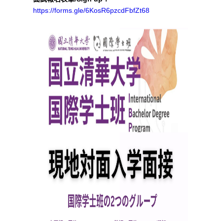
https://forms.gle/6KosR6pzcdFbfZt68