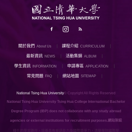
關於我們
課程介紹
About Us
CURRICULUM
最新資訊
活動集錦
NEWS
ALBUM
學生資訊
申請專區
INFORMATION
APPLICATION
常見問題
網站地圖
FAQ
SITEMAP
National Tsing Hua University
© Copyright All Rights Reserved
National Tsing Hua University Tsing Hua College International Bachelor
Degree Program (IBP) does not collaborate with any study abroad
agencies or external institutions for recruitment purposes.
網站架設
提供多樣化的學習路徑，培養具有華語能力及國際競爭力，清華學院國際學士班提供