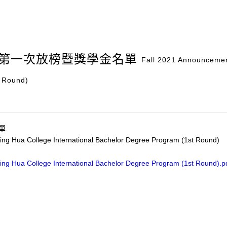
班第一次放榜暨獎學金名單
Fall 2021 Announcement
t Round)
單
sing Hua College International Bachelor Degree Program (1st Round)
sing Hua College International Bachelor Degree Program (1st Round).p