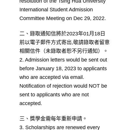
resolution of the Tsing Hua University
International Student Admission
Committee Meeting on Dec 29, 2022.
二、錄取通知信將於2023年01月18日
前以電子郵件方式寄出,敬請錄取者留意
相關信件（未錄取者恕不另行通知）。
2. Admission letters would be sent out
before January 18, 2023 to applicants
who are accepted via email.
Notification of rejection would NOT be
sent to applicants who are not
accepted.
三、獎學金需每年重新申請。
3. Scholarships are renewed every