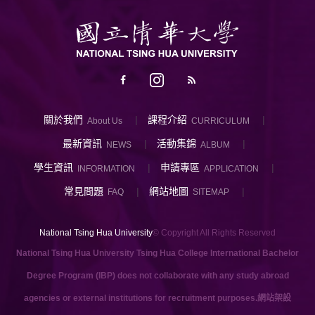
關於我們
課程介紹
About Us
CURRICULUM
最新資訊
活動集錦
NEWS
ALBUM
學生資訊
申請專區
INFORMATION
APPLICATION
常見問題
網站地圖
FAQ
SITEMAP
National Tsing Hua University
© Copyright All Rights Reserved
National Tsing Hua University Tsing Hua College International Bachelor
Degree Program (IBP) does not collaborate with any study abroad
agencies or external institutions for recruitment purposes.
網站架設