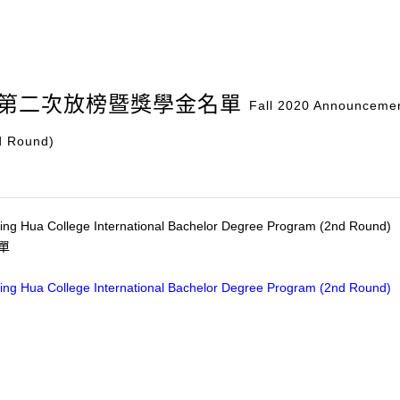
班第二次放榜暨獎學金名單
Fall 2020 Announcement
d Round)
Tsing Hua College International Bachelor Degree Program (2nd Round)
單
sing Hua College International Bachelor Degree Program (2nd Round)