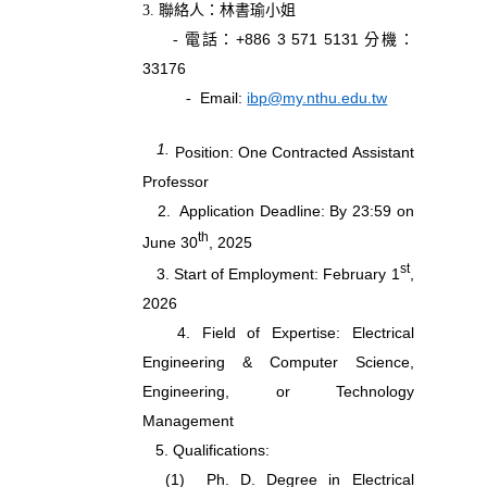
3. 聯絡人：林書瑜小姐
+886 3 571 5131
- 電話：
分機：
33176
ibp@my.nthu.edu.tw
Email:
-
1.
Position: One Contracted Assistant
Professor
2. Application Deadline: By 23:59 on
th
June 30
, 2025
st
3. Start of Employment: February 1
,
2026
4. Field of Expertise: Electrical
Engineering & Computer Science,
Engineering, or Technology
Management
5. Qualifications:
(1)
Ph. D. Degree in Electrical