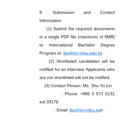
8. Submission and Contact
Information:
(1) Submit the required documents
in a single PDF file (maximum of 8MB)
to International Bachelor Degree
ibp@my.nthu.edu.tw
Program at:
(2)
Shortlisted candidates will be
notified for an interview. Applicants who
are not shortlisted will not be notified.
(3) Contact Person: Ms. Shu-Yu Lin
- Phone: +886 3 571 5131
ext.33176
ibp@my.nthu.ed
- Email:
u