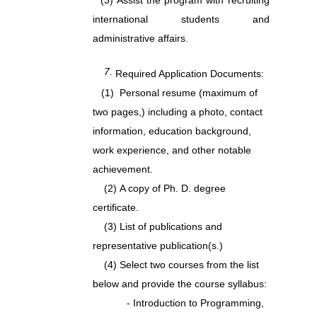
(3)
Assist the program with recruiting
international students and
administrative affairs.
7
.
Required Application Documents:
(1)
Personal resume (maximum of
two pages,) including a photo, contact
information, education background,
work experience, and other notable
achievement.
(2)
A copy of Ph. D. degree
certificate.
(3)
List of publications and
representative publication(s.)
(4)
Select two courses from the list
below and provide the course syllabus:
- Introduction to Programming,