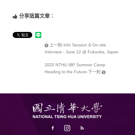
分享這篇文章：
上一則-Info Session & On-site
Interview - June 22 @ Fukuoka, Japan
2025 NTHU IBP Summer Camp:
Heading to the Future-下一則