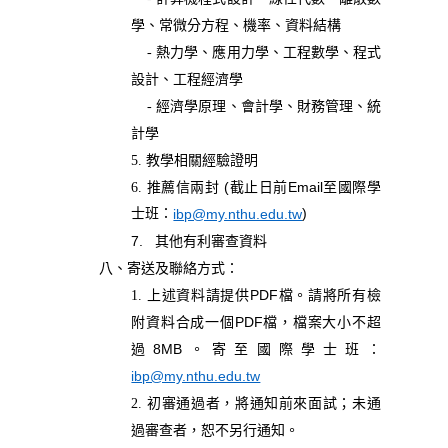
學、常微分方程、機率、資料結構
-
熱力學、應用力學、工程數學、程式
設計、工程經濟學
- 經濟學原理、會計學、財務管理、統
計學
5. 教學相關經驗證明
(
Email
6.
推薦信兩封
截止日前
至國際學
)
ibp@my.nthu.edu.tw
士班：
7.
其他有利審查資料
八、寄送及聯絡方式：
PDF
1. 上述資料請提供
檔。請將所有檢
PDF
附資料合成一個
檔，檔案大小不超
8MB
過
。寄至國際學士班：
ibp@my.nthu.edu.tw
2. 初審通過者，將通知前來面試；未通
過審查者，恕不另行通知。