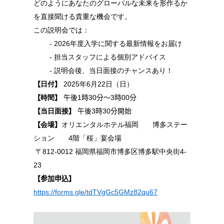
どのようにあなたのグローバルな未来を形作るか
を直接聞ける貴重な機会です。
この説明会では：
- 2026
年度入学に関する最新情報をお届け
- 担当スタッフによる個別アドバイス
- 説明会後、当日面接のチャンスあり！
【
日付
】
2025
年
6
月
22
日（日）
【
時間
】
午後1時30分～3時00分
【
当日面接
】
午後3時30分開始
【
会場
】
オリエンタルホテル福岡 博多ステー
ション
4階「桜」宴会場
〒
812-0012
福岡県福岡市博多区博多駅中央街
4-
23
【参加申込】
https://forms.gle/tdTVgGc5GMz82qu67