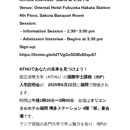
Venue: Oriental Hotel Fukuoka Hakata Station
4th Floor, Sakura Banquet Room
Session:
- Information Session - 1:30~ 3:00 pm
- Admission Interview - Begins at 3:30 pm
Sign-up:
https://forms.gle/tdTVgGc5GMz82qu67
NTHU
であなたの未来を見つけよう！
IBP
）
国立清華大学（
NTHU
）の
国際学士課程（
入学説明会
2025
年
6
月
22
日
が、
に
福岡
で開催され
ます。
1
時
30
分〜
3
時
00
分
時間は
午後
、会場は
オリエン
4
階「桜」宴会
タルホテル福岡 博多ステーション
場
です。
アジア屈指の名門大学で学ぶ魅力を知り、
IBP
が